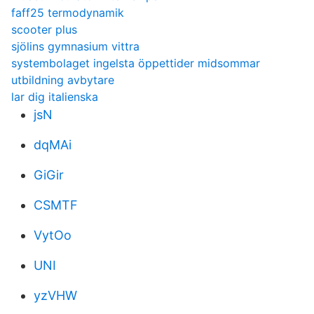
faff25 termodynamik
scooter plus
sjölins gymnasium vittra
systembolaget ingelsta öppettider midsommar
utbildning avbytare
lar dig italienska
jsN
dqMAi
GiGir
CSMTF
VytOo
UNI
yzVHW